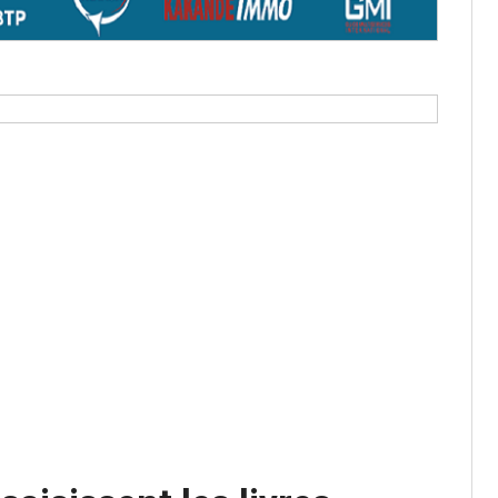
aux provisoires et des
: ce 4 juin à 18h
tats partiels des élections de mai
tats partiels des élections de mai
e d’appel, joignable au 105, ouvert