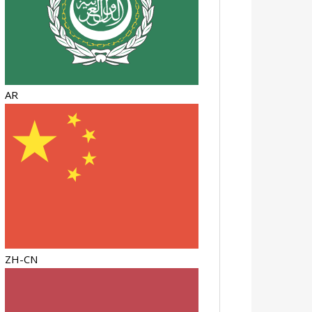
AR
ZH-CN