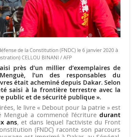
éfense de la Constitution (FNDC) le 6 janvier 2020 à
lustration) CELLOU BINANI / AFP
isi près d’un millier d’exemplaires de
 Menguè, l’un des responsables du
vres était acheminé depuis Dakar. Selon
té saisi à la frontière terrestre avec la
e public et de sécurité publique ».
rées, le livre « Debout pour la patrie » est
é Menguè a commencé l’écriture
durant
ux ans
, et dans lequel l’activiste du Front
constitution (FNDC) raconte son parcours
L’ouvrage est imprimé à Dakar, au Sénégal.