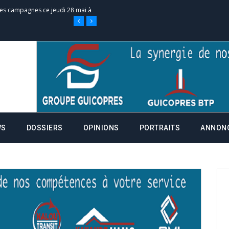
nce de la fiche de procuration
Commissions Administratives de
tation de serment et à une
entants aux CACV (centralisation
WS
DOSSIERS
OPINIONS
PORTRAITS
ANNON
it des cartes d’électeurs possible
os informations à transmettre