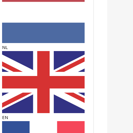
NL
EN