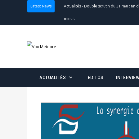
Latest News
minuit
Actualités
-
Communiqué relatif à la délivra
Politique
-
Convocation des membres des 
Centralisation des Votes (CACV) à une pres
formation
Politique
-
Candidats : désignez vos représ
ACTUALITÉS
EDITOS
INTERVIE
des votes) avant le 16 mai à 16h
Politique
-
Double scrutin du 31 mai : retra
du 16 au 31 mai 2026
Politique
-
Délégués de bureaux de vote : v
avant le 16 mai 2026 à 16h