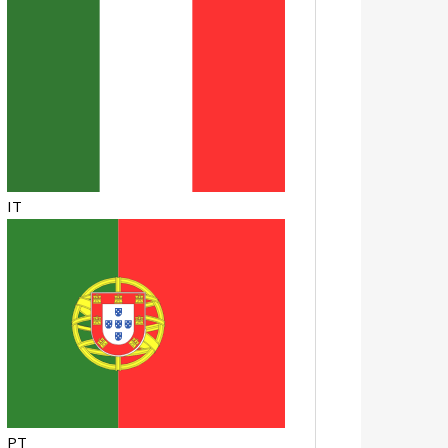
IT
PT