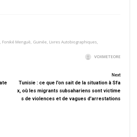
,
Foniké Menguè
,
Guinée
,
Livres Autobiographiques
,
VOXMETEORE
Next
cate
Tunisie : ce que l'on sait de la situation à Sfa
x, où les migrants subsahariens sont victime
s de violences et de vagues d'arrestations