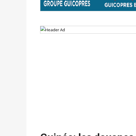
Politique
-
Proclamation des résultats glob
statistiques des législatives et communales 
Politique
-
Suite de la publication des résul
ce 03 juin à 14h
Politique
-
Suite de la publication des résul
– mardi 02 juin à 17h
Politique
-
Scrutins : la DGE active un centr
24h/24 et 7j/7