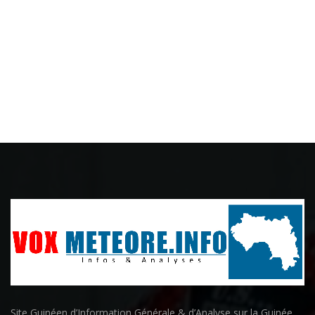
Site Guinéen d’Information Générale & d’Analyse sur la Guinée,