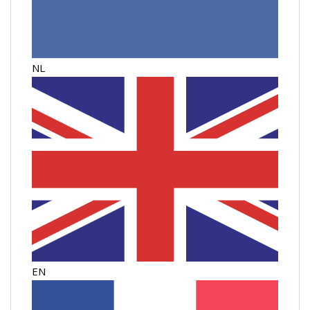
NL
EN