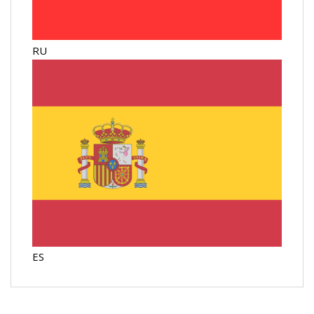
RU
ES