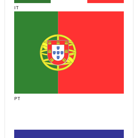
IT
PT