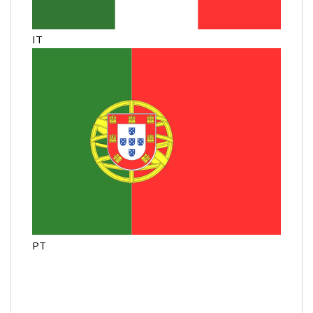
IT
PT