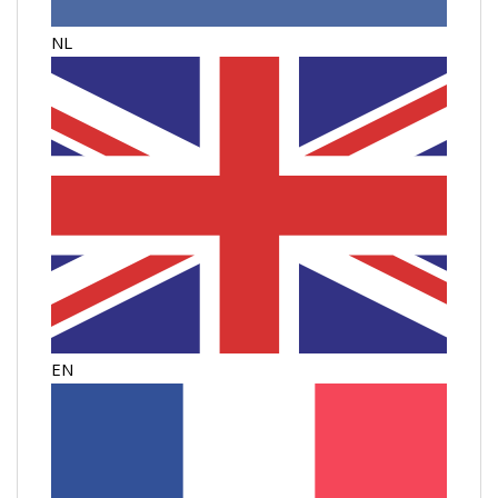
NL
EN