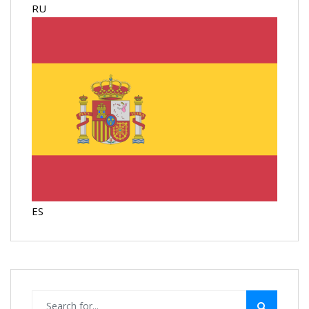
RU
ES