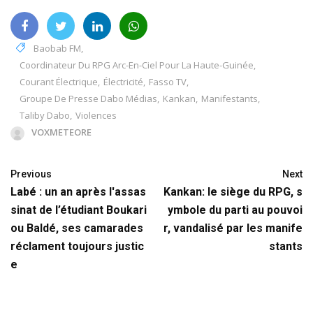
Baobab FM
,
Coordinateur Du RPG Arc-En-Ciel Pour La Haute-Guinée
,
Courant Électrique
,
Électricité
,
Fasso TV
,
Groupe De Presse Dabo Médias
,
Kankan
,
Manifestants
,
Taliby Dabo
,
Violences
VOXMETEORE
Previous
Next
Labé : un an après l'assas
Kankan: le siège du RPG, s
sinat de l’étudiant Boukari
ymbole du parti au pouvoi
ou Baldé, ses camarades
r, vandalisé par les manife
réclament toujours justic
stants
e