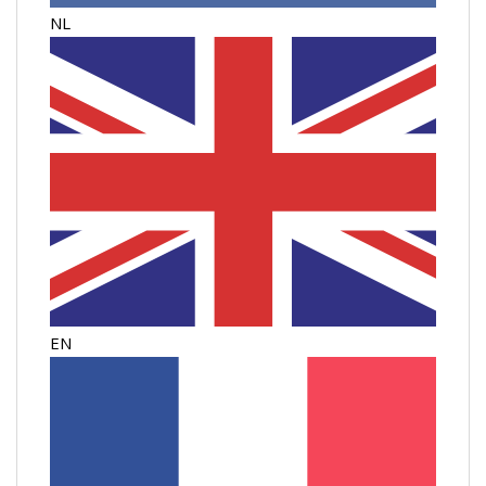
NL
EN