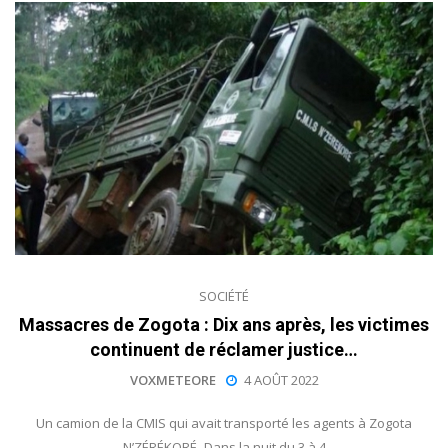
SOCIÉTÉ
Massacres de Zogota : Dix ans après, les victimes
continuent de réclamer justice…
VOXMETEORE
4 AOÛT 2022
Un camion de la CMIS qui avait transporté les agents à Zogota
N’ZÉRÉKORÉ- Dans la nuit du 3 à 4