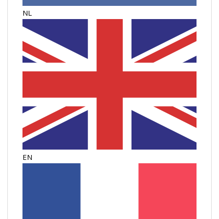
NL
EN