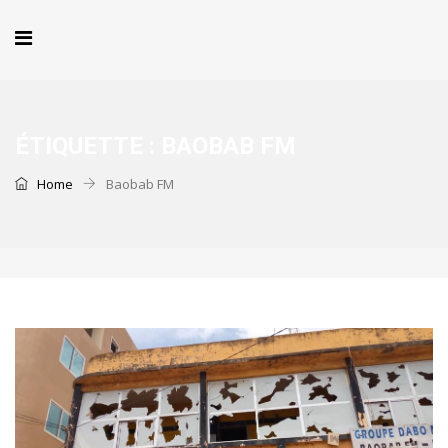
ÉTIQUETTE :
BAOBAB FM
Home
Baobab FM