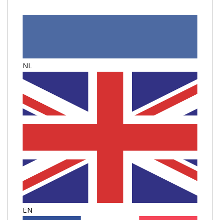
NL
EN