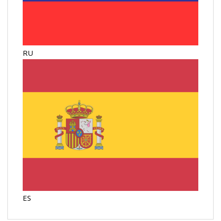
RU
ES