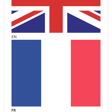
EN
FR