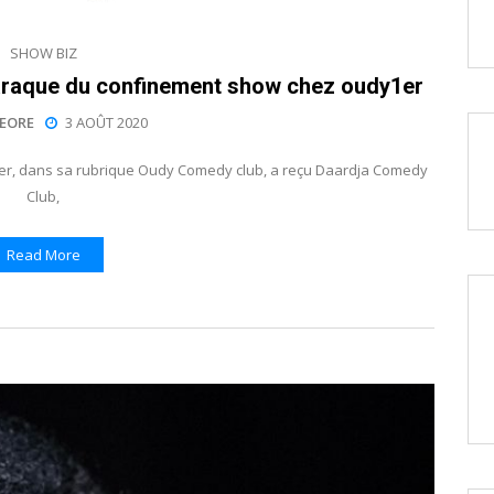
SHOW BIZ
araque du confinement show chez oudy1er
EORE
3 AOÛT 2020
er, dans sa rubrique Oudy Comedy club, a reçu Daardja Comedy
Club,
Read More