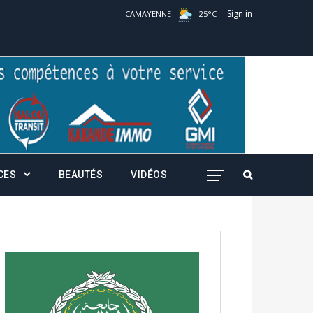
Sign in
CAMAYENNE
25
°
C
CES
BEAUTÉS
VIDÉOS