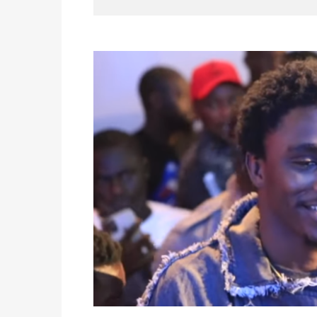
des votes) avant le 16 mai à 16h
Politique
-
Double scrutin du 31 mai : retra
du 16 au 31 mai 2026
Politique
-
Délégués de bureaux de vote : v
avant le 16 mai 2026 à 16h
Politique
-
Proclamation des résultats glob
statistiques des législatives et communales 