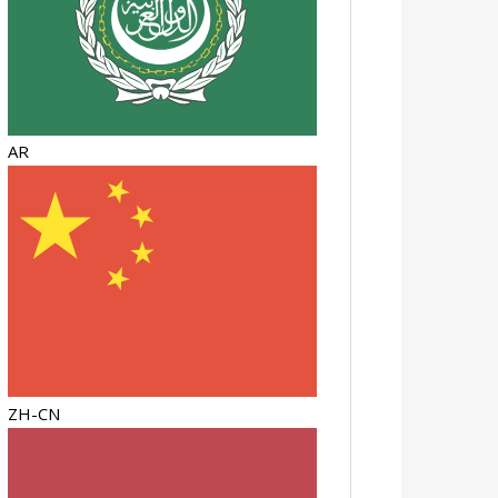
AR
ZH-CN