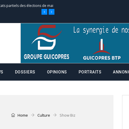
tats partiels des élections de mai
e d’appel, joignable au 105, ouvert
 des campagnes ce jeudi 28 mai à
WS
DOSSIERS
OPINIONS
PORTRAITS
ANNON
nce de la fiche de procuration
Commissions Administratives de
tation de serment et à une
Home
Culture
Show Biz
entants aux CACV (centralisation