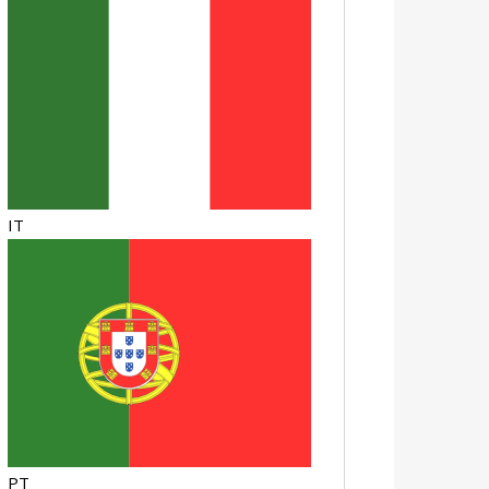
IT
PT