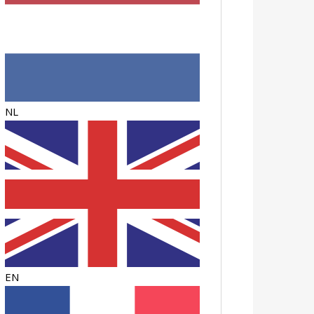
NL
EN