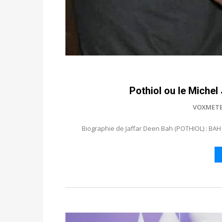
Pothiol ou le Miche
VOXMET
Biographie de Jaffar Deen Bah (POTHIOL) : BAH J