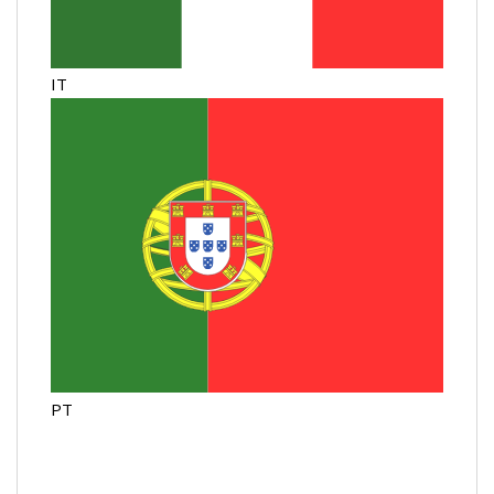
IT
PT