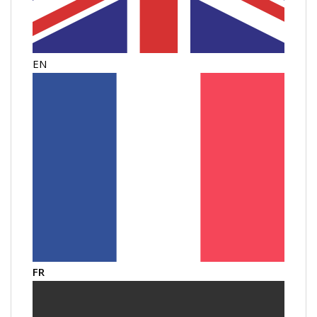
EN
FR