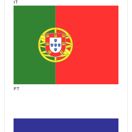
IT
PT