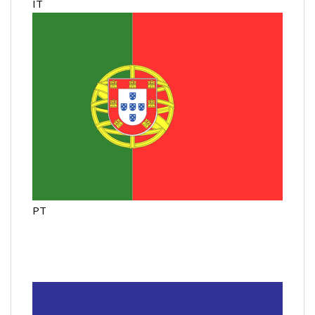
IT
PT