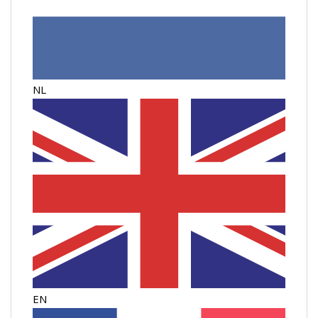
NL
EN