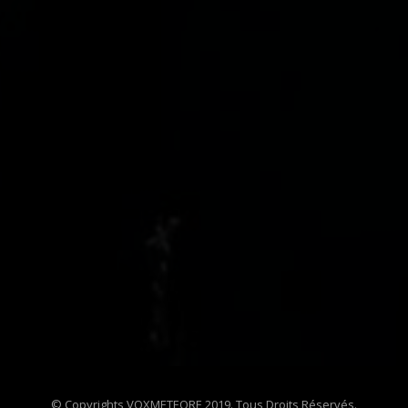
© Copyrights VOXMETEORE 2019. Tous Droits Réservés.