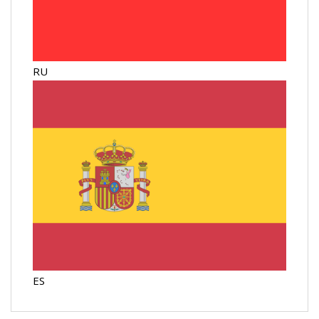
RU
ES