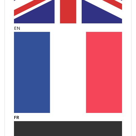
EN
FR