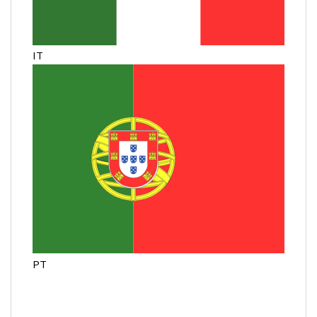
IT
PT