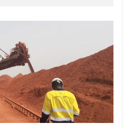
it des cartes d’électeurs possible
os informations à transmettre
aux provisoires et des
: ce 4 juin à 18h