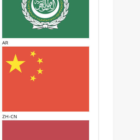
AR
ZH-CN