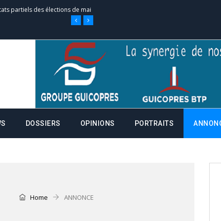
tats partiels des élections de mai
e d’appel, joignable au 105, ouvert
 des campagnes ce jeudi 28 mai à
WS
DOSSIERS
OPINIONS
PORTRAITS
ANNON
nce de la fiche de procuration
Commissions Administratives de
tation de serment et à une
Home
ANNONCE
entants aux CACV (centralisation