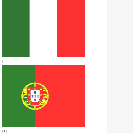
IT
PT