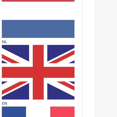
NL
EN