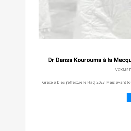
Dr Dansa Kourouma à la Mecque
VOXMET
Grâce à Dieu j’effectue le Hadj 2023. Mais avant t