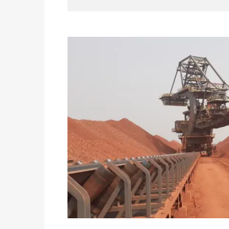
des votes) avant le 16 mai à 16h
Politique
-
Double scrutin du 31 mai : retra
du 16 au 31 mai 2026
Politique
-
Délégués de bureaux de vote : v
avant le 16 mai 2026 à 16h
Politique
-
Proclamation des résultats glob
statistiques des législatives et communales 