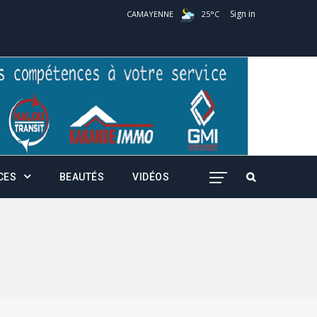
Sign in
CAMAYENNE
25
°
C
CES
BEAUTÉS
VIDÉOS