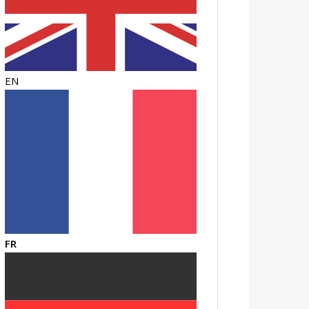
EN
FR