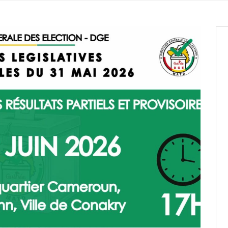
entants aux CACV (centralisation
it des cartes d’électeurs possible
os informations à transmettre
aux provisoires et des
: ce 4 juin à 18h