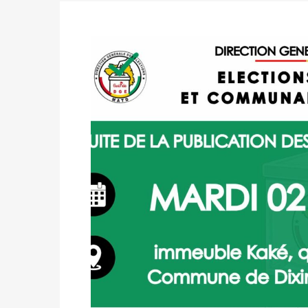
formation
Politique
-
Candidats : désignez vos représ
des votes) avant le 16 mai à 16h
Politique
-
Double scrutin du 31 mai : retra
du 16 au 31 mai 2026
Politique
-
Délégués de bureaux de vote : v
avant le 16 mai 2026 à 16h
Politique
-
Proclamation des résultats glob
statistiques des législatives et communales 