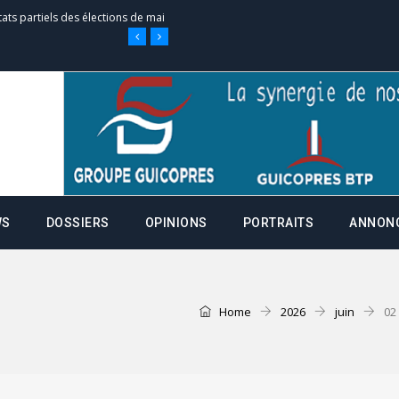
tats partiels des élections de mai
tats partiels des élections de mai
e d’appel, joignable au 105, ouvert
WS
DOSSIERS
OPINIONS
PORTRAITS
ANNON
 des campagnes ce jeudi 28 mai à
nce de la fiche de procuration
Home
2026
juin
02
Commissions Administratives de
tation de serment et à une