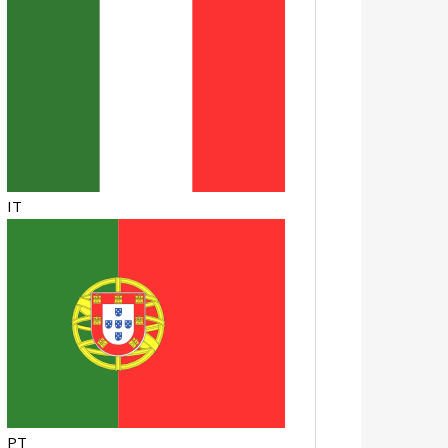
IT
PT