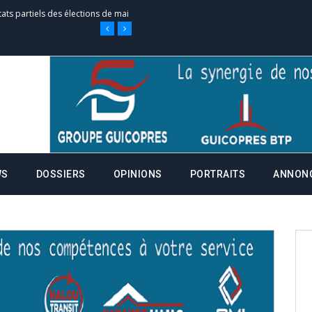
tats partiels des élections de mai
e d’appel, joignable au 105, ouvert
 des campagnes ce jeudi 28 mai à
WS
DOSSIERS
OPINIONS
PORTRAITS
ANNON
nce de la fiche de procuration
Commissions Administratives de
tation de serment et à une
entants aux CACV (centralisation