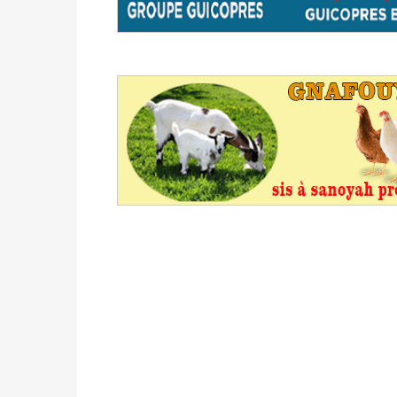
des votes) avant le 16 mai à 16h
Politique
-
Double scrutin du 31 mai : retra
du 16 au 31 mai 2026
Politique
-
Délégués de bureaux de vote : v
avant le 16 mai 2026 à 16h
Politique
-
Proclamation des résultats glob
statistiques des législatives et communales 
Politique
-
Suite de la publication des résul
ce 03 juin à 14h