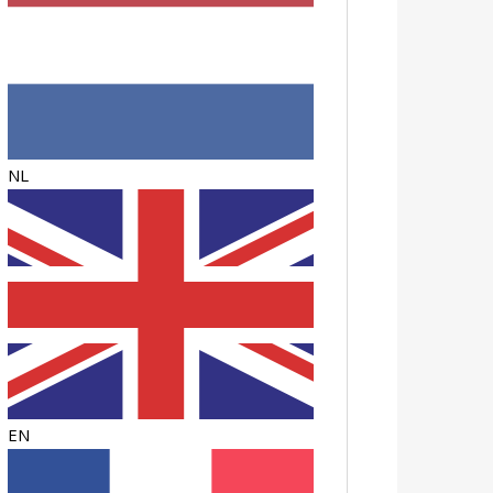
NL
EN