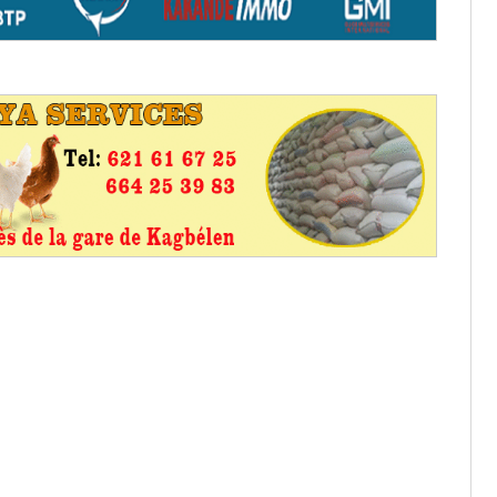
it des cartes d’électeurs possible
os informations à transmettre
aux provisoires et des
: ce 4 juin à 18h
tats partiels des élections de mai