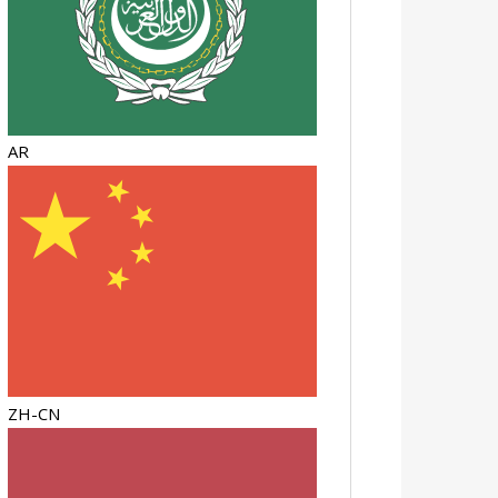
AR
ZH-CN