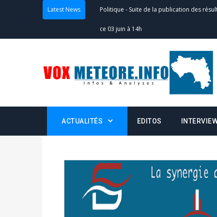
Latest News
Politique
-
Suite de la publication des résul
– mardi 02 juin à 17h
Politique
-
Scrutins : la DGE active un centr
24h/24 et 7j/7
Actualités
-
Double scrutin du 31 mai : fin
minuit
ACTUALITÉS
EDITOS
INTERVIE
Actualités
-
Communiqué relatif à la délivra
Politique
-
Convocation des membres des 
Centralisation des Votes (CACV) à une pres
formation
Politique
-
Candidats : désignez vos représ