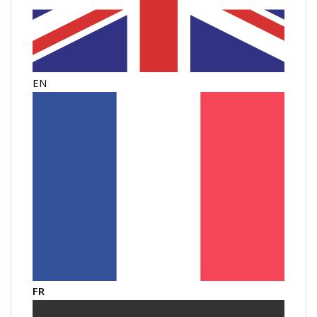
EN
FR