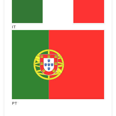
IT
PT