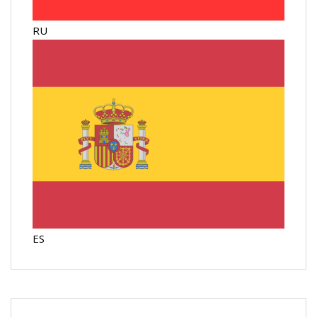
RU
ES