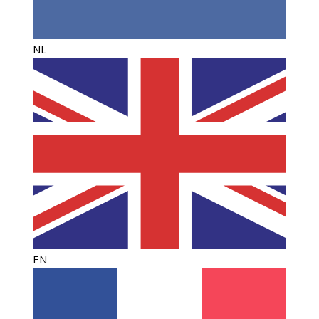
NL
EN