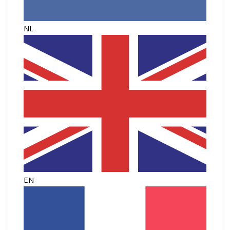
NL
EN