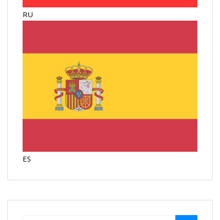
RU
ES