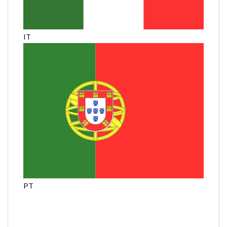
IT
PT