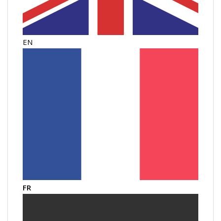
EN
FR