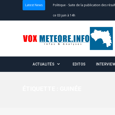
ce 03 juin à 14h
Latest News
Politique
-
Suite de la publication des résul
– mardi 02 juin à 17h
Politique
-
Scrutins : la DGE active un centr
24h/24 et 7j/7
Actualités
-
Double scrutin du 31 mai : fin
ACTUALITÉS
EDITOS
INTERVIE
minuit
Actualités
-
Communiqué relatif à la délivra
Politique
-
Convocation des membres des 
ÉTIQUETTE :
GUINÉE
Centralisation des Votes (CACV) à une pres
formation