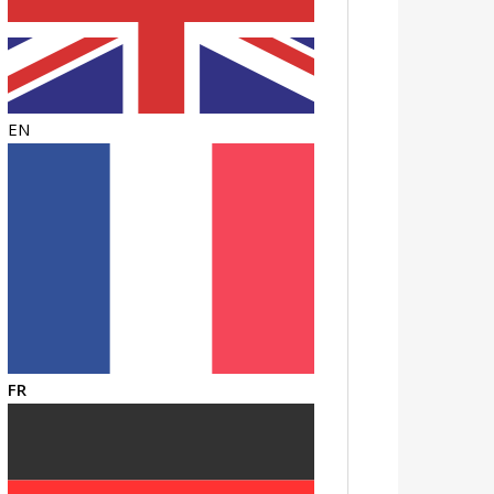
EN
FR