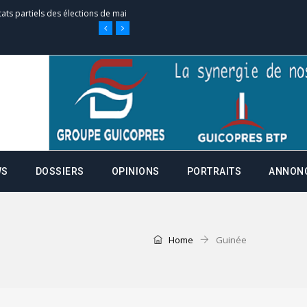
tats partiels des élections de mai
e d’appel, joignable au 105, ouvert
 des campagnes ce jeudi 28 mai à
WS
DOSSIERS
OPINIONS
PORTRAITS
ANNON
nce de la fiche de procuration
Commissions Administratives de
Home
Guinée
tation de serment et à une