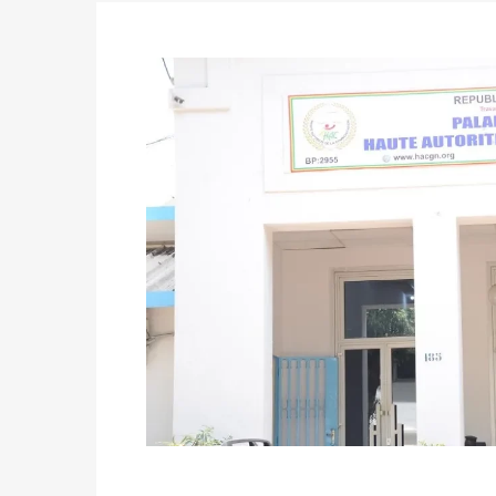
Politique
-
Candidats : désignez vos représ
des votes) avant le 16 mai à 16h
Politique
-
Double scrutin du 31 mai : retra
du 16 au 31 mai 2026
Politique
-
Délégués de bureaux de vote : v
avant le 16 mai 2026 à 16h
Politique
-
Proclamation des résultats glob
statistiques des législatives et communales 