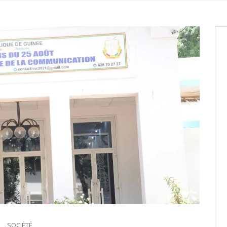
entants aux CACV (centralisation
it des cartes d’électeurs possible
os informations à transmettre
aux provisoires et des
: ce 4 juin à 18h
SOCIÉTÉ