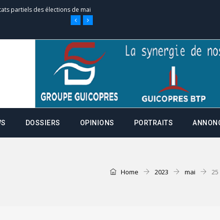
tats partiels des élections de mai
tats partiels des élections de mai
e d’appel, joignable au 105, ouvert
WS
DOSSIERS
OPINIONS
PORTRAITS
ANNON
 des campagnes ce jeudi 28 mai à
nce de la fiche de procuration
Home
2023
mai
25
Commissions Administratives de
tation de serment et à une