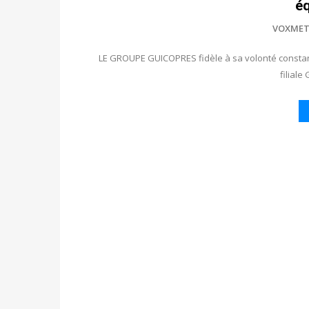
é
VOXMET
LE GROUPE GUICOPRES fidèle à sa volonté constant
filial