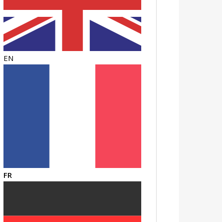
EN
FR