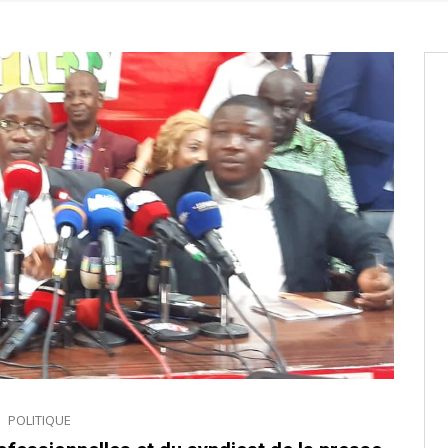
entants aux CACV (centralisation
it des cartes d’électeurs possible
os informations à transmettre
aux provisoires et des
: ce 4 juin à 18h
POLITIQUE