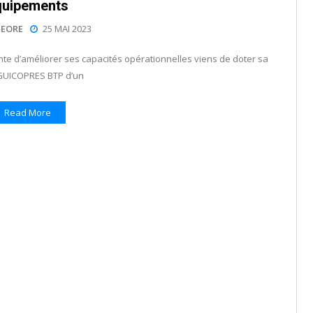
quipements
EORE
25 MAI 2023
e d’améliorer ses capacités opérationnelles viens de doter sa
e GUICOPRES BTP d’un
Read More