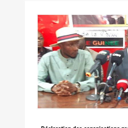
formation
Politique
-
Candidats : désignez vos représ
des votes) avant le 16 mai à 16h
Politique
-
Double scrutin du 31 mai : retra
du 16 au 31 mai 2026
Politique
-
Délégués de bureaux de vote : v
avant le 16 mai 2026 à 16h
Politique
-
Proclamation des résultats glob
statistiques des législatives et communales 