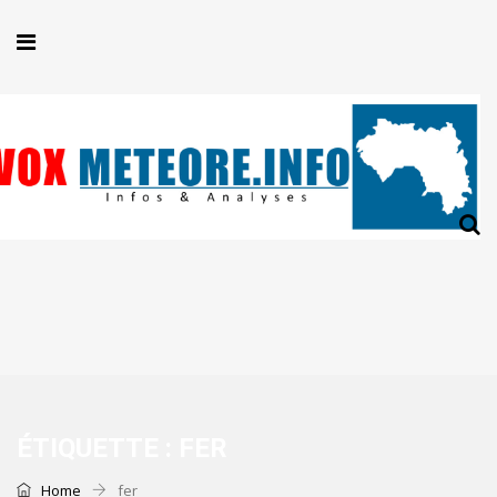
ÉTIQUETTE :
FER
Home
fer