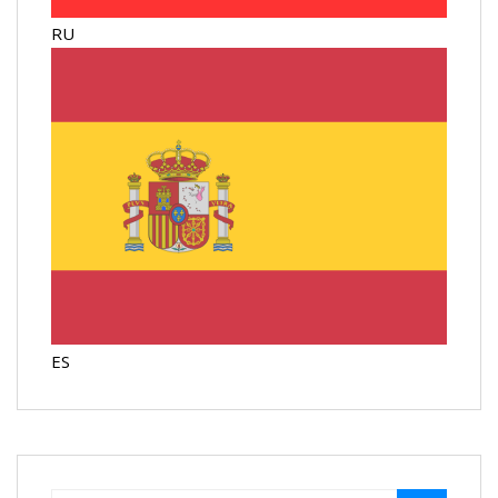
RU
ES