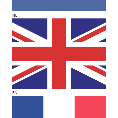
NL
EN