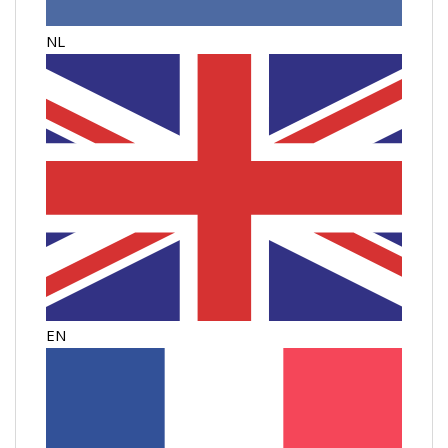
NL
EN