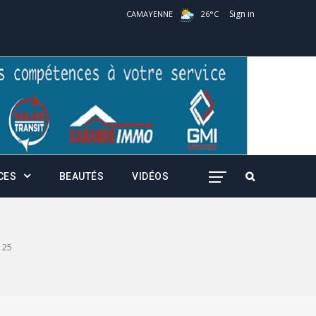
Sign in
CAMAYENNE
26
°
C
CES
BEAUTÉS
VIDÉOS
25