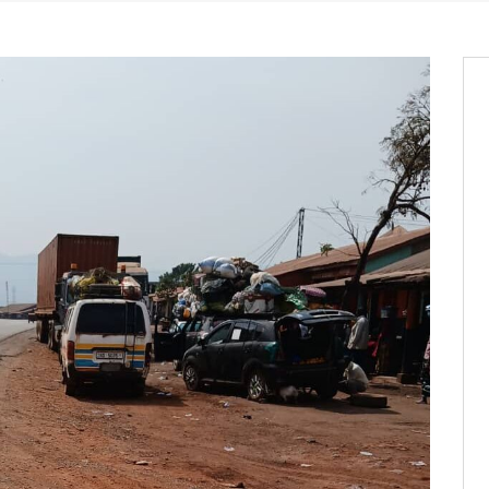
entants aux CACV (centralisation
it des cartes d’électeurs possible
os informations à transmettre
aux provisoires et des
: ce 4 juin à 18h