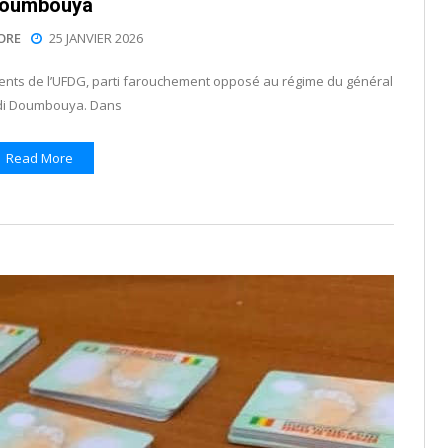
oumbouya
ORE
25 JANVIER 2026
idents de l’UFDG, parti farouchement opposé au régime du général
i Doumbouya. Dans
Read More