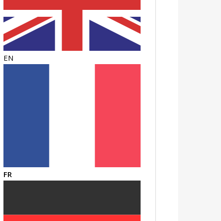
EN
FR