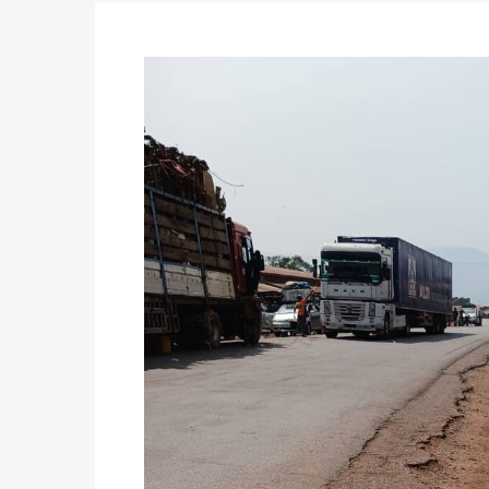
formation
Politique
-
Candidats : désignez vos représ
des votes) avant le 16 mai à 16h
Politique
-
Double scrutin du 31 mai : retra
du 16 au 31 mai 2026
Politique
-
Délégués de bureaux de vote : v
avant le 16 mai 2026 à 16h
Politique
-
Proclamation des résultats glob
statistiques des législatives et communales 