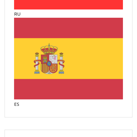
RU
ES