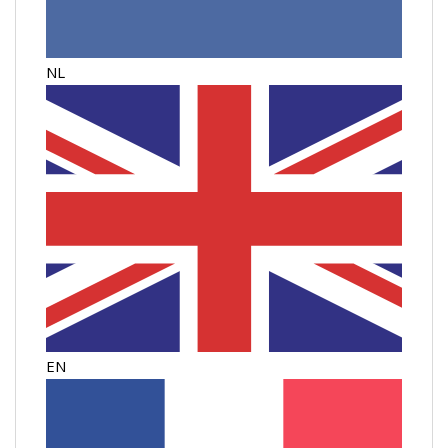
NL
EN