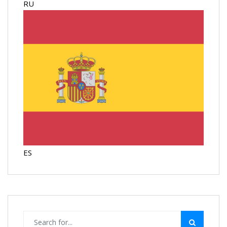
RU
ES