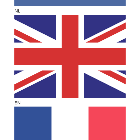
NL
EN