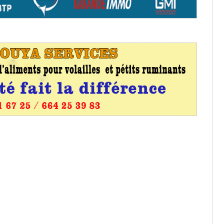
entants aux CACV (centralisation
it des cartes d’électeurs possible
os informations à transmettre
aux provisoires et des
: ce 4 juin à 18h