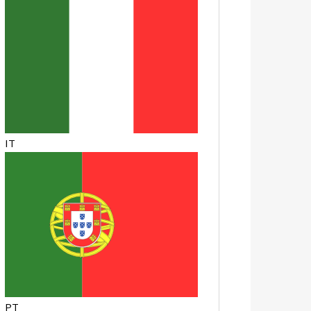
IT
PT