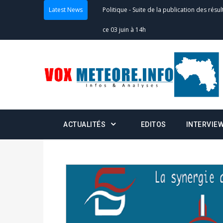
Latest News
Politique
-
Suite de la publication des résul
ce 03 juin à 14h
Politique
-
Suite de la publication des résul
– mardi 02 juin à 17h
Politique
-
Scrutins : la DGE active un centr
24h/24 et 7j/7
ACTUALITÉS
EDITOS
INTERVIE
Actualités
-
Double scrutin du 31 mai : fin
minuit
Actualités
-
Communiqué relatif à la délivra
Politique
-
Convocation des membres des 
Centralisation des Votes (CACV) à une pres