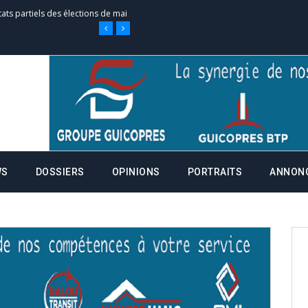
tats partiels des élections de mai
tats partiels des élections de mai
e d’appel, joignable au 105, ouvert
WS
DOSSIERS
OPINIONS
PORTRAITS
ANNON
 des campagnes ce jeudi 28 mai à
nce de la fiche de procuration
Commissions Administratives de
tation de serment et à une