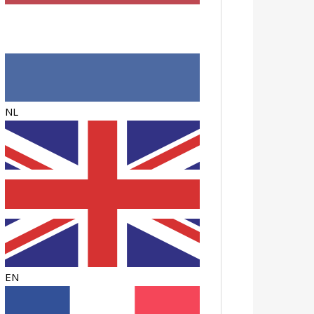
NL
EN