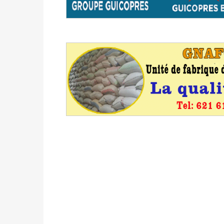
formation
Politique
-
Candidats : désignez vos représ
des votes) avant le 16 mai à 16h
Politique
-
Double scrutin du 31 mai : retra
du 16 au 31 mai 2026
Politique
-
Délégués de bureaux de vote : v
avant le 16 mai 2026 à 16h
Politique
-
Proclamation des résultats glob
statistiques des législatives et communales 