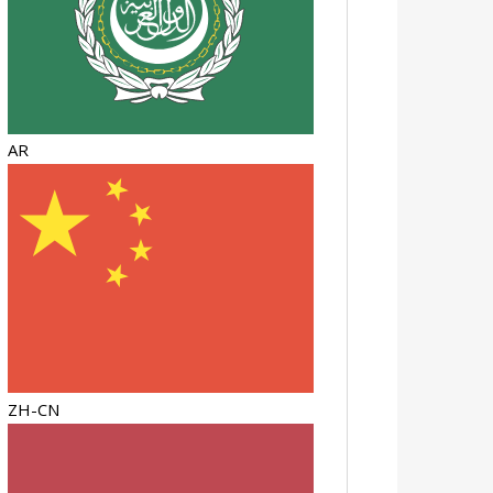
AR
ZH-CN