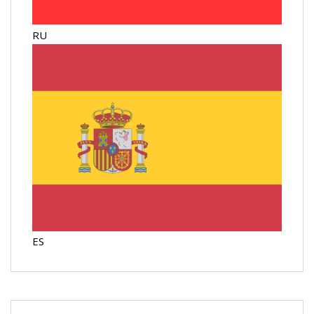
RU
ES