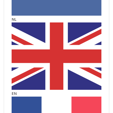
NL
EN