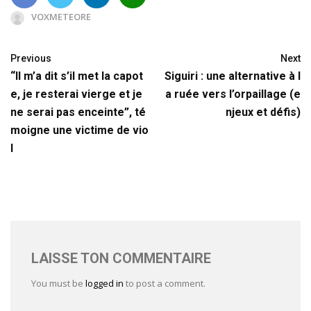
VOXMETEORE
Previous
Next
“Il m’a dit s’il met la capot
Siguiri : une alternative à l
e, je resterai vierge et je
a ruée vers l’orpaillage (e
ne serai pas enceinte”, té
njeux et défis)
moigne une victime de vio
l
LAISSE TON COMMENTAIRE
You must be
logged in
to post a comment.