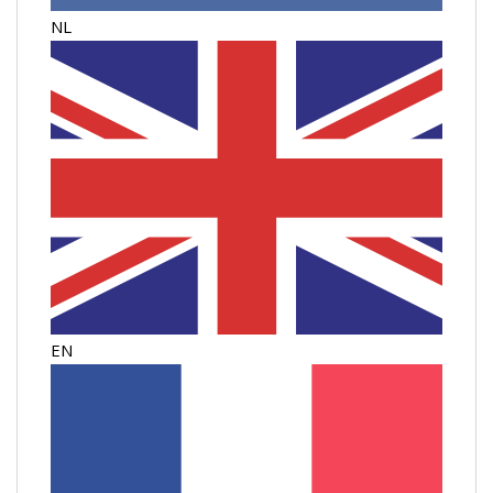
NL
EN