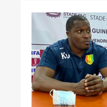
des votes) avant le 16 mai à 16h
Politique
-
Double scrutin du 31 mai : retra
du 16 au 31 mai 2026
Politique
-
Délégués de bureaux de vote : v
avant le 16 mai 2026 à 16h
Politique
-
Proclamation des résultats glob
statistiques des législatives et communales 
Politique
-
Suite de la publication des résul
ce 03 juin à 14h