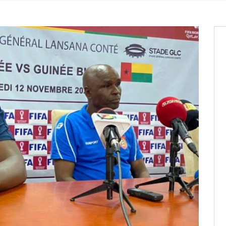
it des cartes d’électeurs possible
os informations à transmettre
aux provisoires et des
: ce 4 juin à 18h
tats partiels des élections de mai