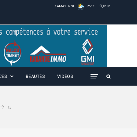
Sign in
CAMAYENNE
25
°
C
CES
BEAUTÉS
VIDÉOS
13