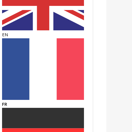
EN
FR