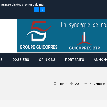
tats partiels des élections de mai
e d’appel, joignable au 105, ouvert
 des campagnes ce jeudi 28 mai à
WS
DOSSIERS
OPINIONS
PORTRAITS
ANNON
nce de la fiche de procuration
Commissions Administratives de
tation de serment et à une
Home
2021
novembre
entants aux CACV (centralisation