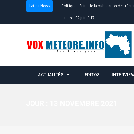
Latest News
Politique
-
Suite de la publication des résul
– mardi 02 juin à 17h
Politique
-
Scrutins : la DGE active un centr
24h/24 et 7j/7
Actualités
-
Double scrutin du 31 mai : fin
minuit
ACTUALITÉS
EDITOS
INTERVIE
Actualités
-
Communiqué relatif à la délivra
Politique
-
Convocation des membres des 
Centralisation des Votes (CACV) à une pres
JOUR :
13 NOVEMBRE 2021
formation
Politique
-
Candidats : désignez vos représ