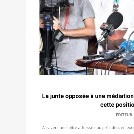
La junte opposée à une médiation 
cette positi
EDITEUR
A travers une lettre adressée au président en exe