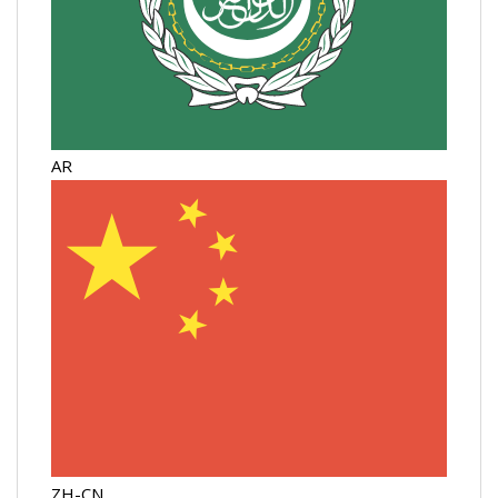
AR
ZH-CN