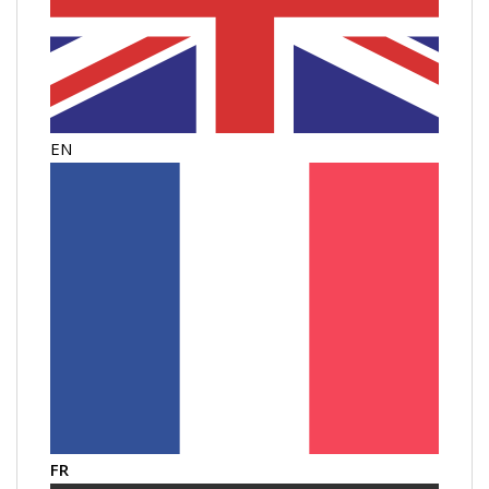
EN
FR