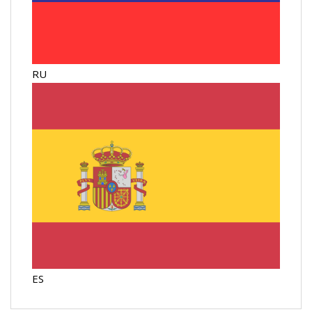
RU
ES