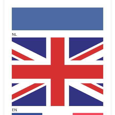
NL
EN