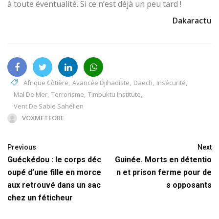
à toute éventualité. Si ce n’est déjà un peu tard !
Dakaractu
Afrique Côtière
,
Avancée Djihadiste
,
Daech
,
Insécurité
,
Mal De Mer
,
Terrorisme
,
Timbuktu Institute
,
Vent De Sable Sahélien
VOXMETEORE
Previous
Next
Guéckédou : le corps déc
Guinée. Morts en détentio
oupé d’une fille en morce
n et prison ferme pour de
aux retrouvé dans un sac
s opposants
chez un féticheur