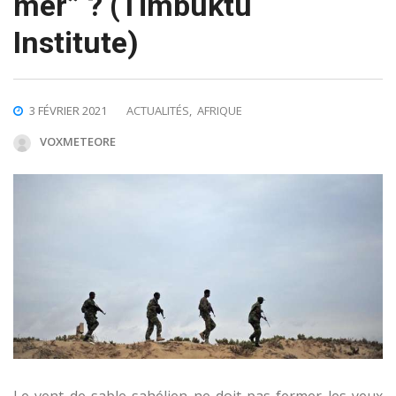
mer” ? (Timbuktu
Institute)
3 FÉVRIER 2021
ACTUALITÉS
,
AFRIQUE
VOXMETEORE
Le vent de sable sahélien ne doit pas fermer les yeux