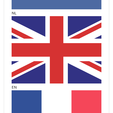
NL
EN