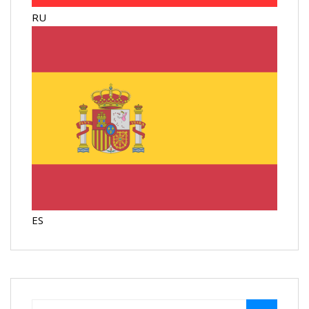
RU
ES