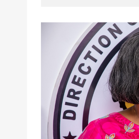
des votes) avant le 16 mai à 16h
Politique
-
Double scrutin du 31 mai : retra
du 16 au 31 mai 2026
Politique
-
Délégués de bureaux de vote : v
avant le 16 mai 2026 à 16h
Politique
-
Proclamation des résultats glob
statistiques des législatives et communales 
Politique
-
Suite de la publication des résul
ce 03 juin à 14h