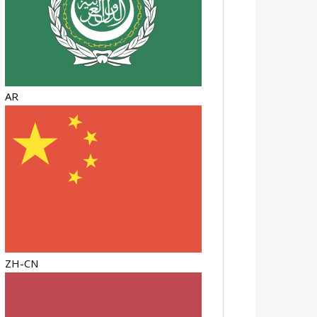
AR
ZH-CN