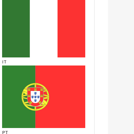
IT
PT