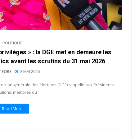
POLITIQUE
ivilèges » : la DGE met en demeure les
ics avant les scrutins du 31 mai 2026
TEORE
8 MAI 2026
rection générale des élections (DGE) rappelle aux Présidents
itutions, membres du
Read More