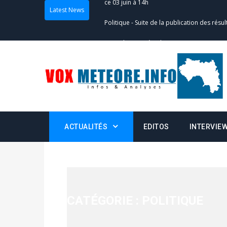
Latest News
Politique
-
Suite de la publication des résul
– mardi 02 juin à 17h
Politique
-
Scrutins : la DGE active un centr
24h/24 et 7j/7
Actualités
-
Double scrutin du 31 mai : fin
minuit
ACTUALITÉS
EDITOS
INTERVIE
Actualités
-
Communiqué relatif à la délivra
Politique
-
Convocation des membres des 
Centralisation des Votes (CACV) à une pres
formation
CATÉGORIE :
POLITIQUE
Politique
-
Candidats : désignez vos représ