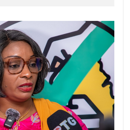
it des cartes d’électeurs possible
os informations à transmettre
aux provisoires et des
: ce 4 juin à 18h
tats partiels des élections de mai