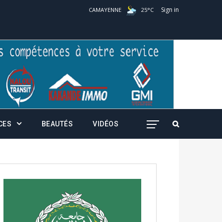
Sign in
CAMAYENNE
25
°
C
CES
BEAUTÉS
VIDÉOS