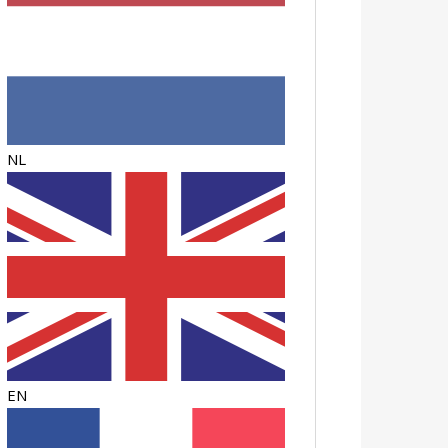
NL
EN