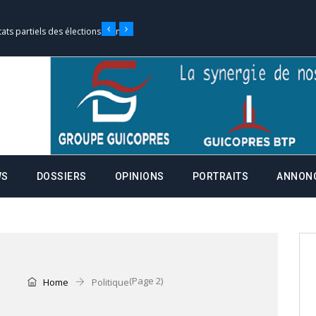
tats partiels des élections de mai
e d’appel, joignable au 105, ouvert
 des campagnes ce jeudi 28 mai à
WS
DOSSIERS
OPINIONS
PORTRAITS
ANNON
nce de la fiche de procuration
Commissions Administratives de
tation de serment et à une
(Page 2)
Home
Politique
entants aux CACV (centralisation