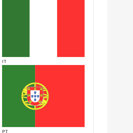
IT
PT