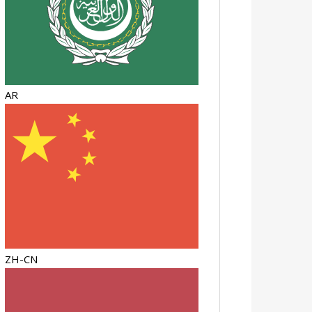
AR
ZH-CN