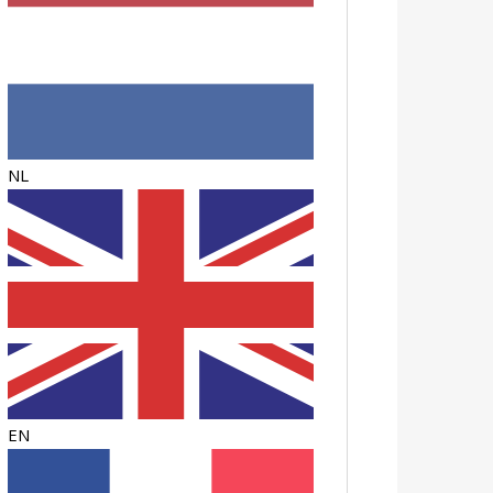
NL
EN