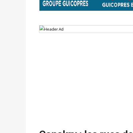
du 16 au 31 mai 2026
Politique
-
Délégués de bureaux de vote : v
avant le 16 mai 2026 à 16h
Politique
-
Proclamation des résultats glob
statistiques des législatives et communales 
Politique
-
Suite de la publication des résul
ce 03 juin à 14h
Politique
-
Suite de la publication des résul
– mardi 02 juin à 17h