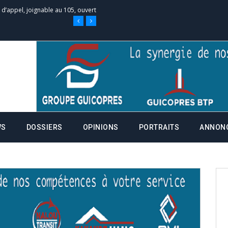
e d’appel, joignable au 105, ouvert
 des campagnes ce jeudi 28 mai à
nce de la fiche de procuration
Commissions Administratives de
WS
DOSSIERS
OPINIONS
PORTRAITS
ANNON
tation de serment et à une
entants aux CACV (centralisation
it des cartes d’électeurs possible