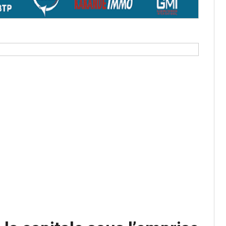
os informations à transmettre
aux provisoires et des
: ce 4 juin à 18h
tats partiels des élections de mai
tats partiels des élections de mai