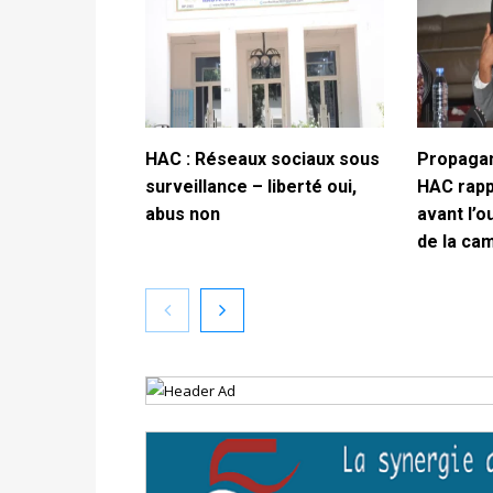
HAC : Réseaux sociaux sous
Propagan
surveillance – liberté oui,
HAC rappe
abus non
avant l’o
de la ca