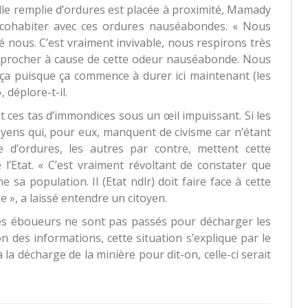
e remplie d’ordures est placée à proximité, Mamady
à cohabiter avec ces ordures nauséabondes. « Nous
 nous. C’est vraiment invivable, nous respirons très
’approcher à cause de cette odeur nauséabonde. Nous
ça puisque ça commence à durer ici maintenant (les
, déplore-t-il.
nt ces tas d’immondices sous un œil impuissant. Si les
oyens qui, pour eux, manquent de civisme car n’étant
’ordures, les autres par contre, mettent cette
e l’Etat. « C’est vraiment révoltant de constater que
a population. Il (Etat ndlr) doit faire face à cette
ge », a laissé entendre un citoyen.
les éboueurs ne sont pas passés pour décharger les
n des informations, cette situation s’explique par le
 la décharge de la minière pour dit-on, celle-ci serait