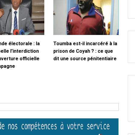
de électorale : la
Toumba est-il incarcéré à la
lle l’interdiction
prison de Coyah ? : ce que
uverture officielle
dit une source pénitentiaire
mpagne