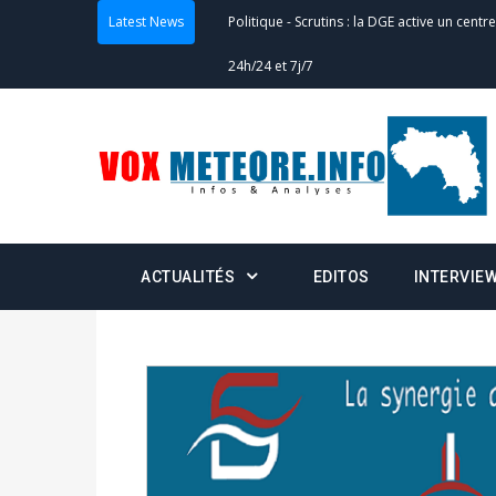
Latest News
Politique
-
Scrutins : la DGE active un centr
24h/24 et 7j/7
Actualités
-
Double scrutin du 31 mai : fin
minuit
Actualités
-
Communiqué relatif à la délivra
Politique
-
Convocation des membres des 
ACTUALITÉS
EDITOS
INTERVIE
Centralisation des Votes (CACV) à une pres
formation
Politique
-
Candidats : désignez vos représ
des votes) avant le 16 mai à 16h
Politique
-
Double scrutin du 31 mai : retra