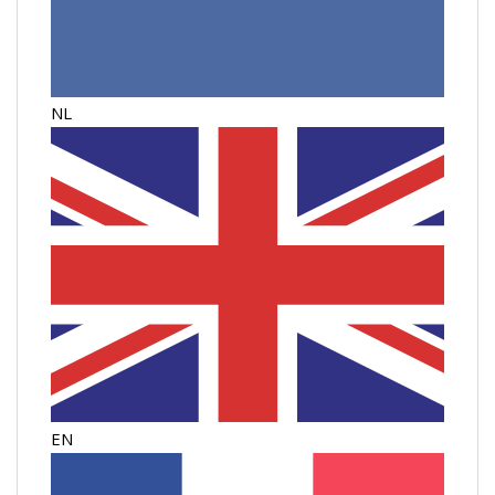
NL
EN