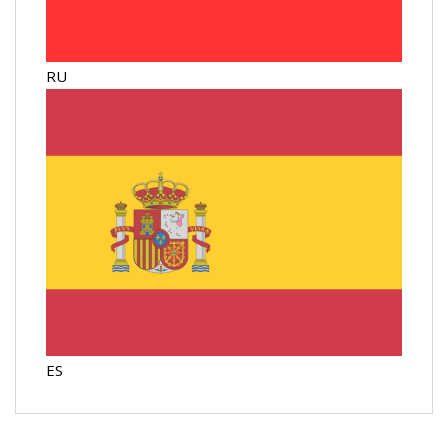
RU
ES