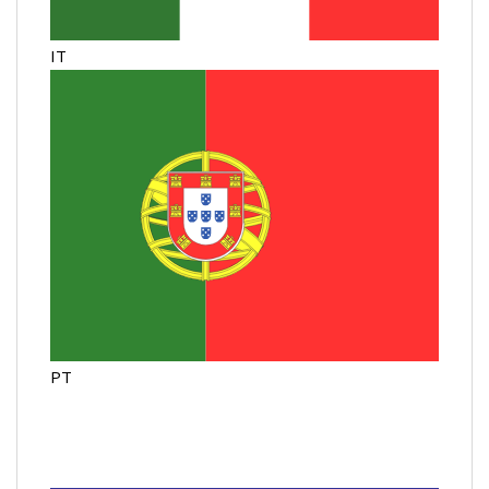
IT
PT