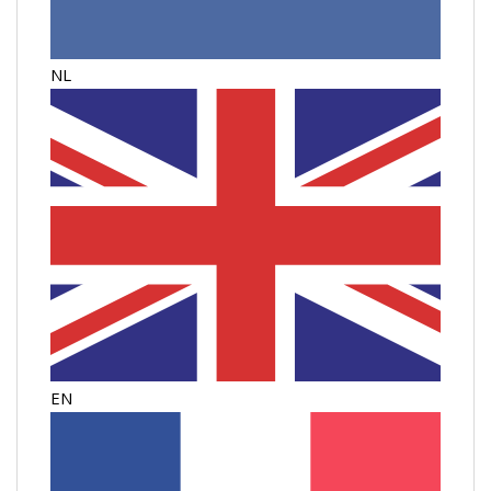
NL
EN