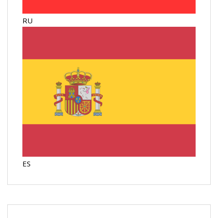
RU
ES