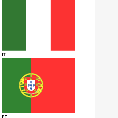
IT
PT