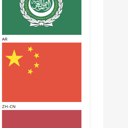
AR
ZH-CN