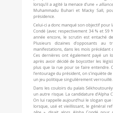
lorsqu’il a agité la menace d’une
« allianc
Muhammadu Buhari et Macky Sall, po
présidence.
Celui-ci a donc manqué son objectif pour l
Condé (avec respectivement 34 % et 59 
année encore, le scrutin est entaché d
Plusieurs dizaines d’opposants au
manifestations, dans les mois précédant ou
Ces dernières ont également payé un lo
après avoir décidé de boycotter les légis
plus que la rue pour se faire entendre. 
l’entourage du président, on s’inquiète de 
un jeu politique singulièrement verrouillé.
Dans les couloirs du palais Sékhoutouré
un autre risque. La candidature d’Alpha C
On lui rappelle aujourd’hui le slogan que
lorsque, usé et vieillissant, le général r
tête »
, disait alors Alpha Condé pour