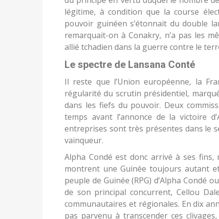
du principe en vertu duquel le nombre de 
légitime, à condition que la course élec
pouvoir guinéen s’étonnait du double lan
remarquait-on à Conakry, n’a pas les mê
allié tchadien dans la guerre contre le te
Le spectre de Lansana Conté
Il reste que l’Union européenne, la Fr
régularité du scrutin présidentiel, marq
dans les fiefs du pouvoir. Deux commiss
temps avant l’annonce de la victoire d
entreprises sont très présentes dans le sec
vainqueur.
Alpha Condé est donc arrivé à ses fins, m
montrent une Guinée toujours autant e
peuple de Guinée (RPG) d’Alpha Condé ou
de son principal concurrent, Cellou Dale
communautaires et régionales. En dix ann
pas parvenu à transcender ces clivages, 