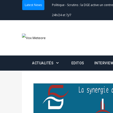
24h/24 et 7j/7
Latest News
Actualités
-
Double scrutin du 31 mai : fin
minuit
Actualités
-
Communiqué relatif à la délivra
Politique
-
Convocation des membres des 
Centralisation des Votes (CACV) à une pres
formation
ACTUALITÉS
EDITOS
INTERVIE
Politique
-
Candidats : désignez vos représ
des votes) avant le 16 mai à 16h
Politique
-
Double scrutin du 31 mai : retra
du 16 au 31 mai 2026
Politique
-
Délégués de bureaux de vote : v