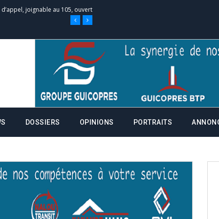
 des campagnes ce jeudi 28 mai à
nce de la fiche de procuration
Commissions Administratives de
tation de serment et à une
WS
DOSSIERS
OPINIONS
PORTRAITS
ANNON
entants aux CACV (centralisation
it des cartes d’électeurs possible
os informations à transmettre