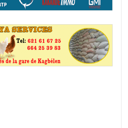
aux provisoires et des
: ce 4 juin à 18h
tats partiels des élections de mai
tats partiels des élections de mai