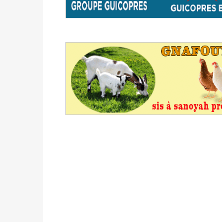
avant le 16 mai 2026 à 16h
Politique
-
Proclamation des résultats glob
statistiques des législatives et communales 
Politique
-
Suite de la publication des résul
ce 03 juin à 14h
Politique
-
Suite de la publication des résul
– mardi 02 juin à 17h