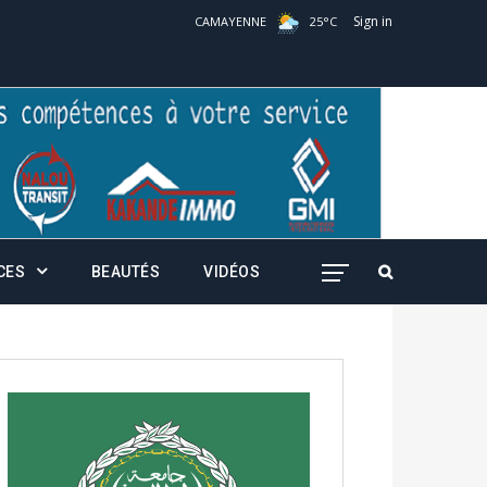
Sign in
CAMAYENNE
25
°
C
CES
BEAUTÉS
VIDÉOS