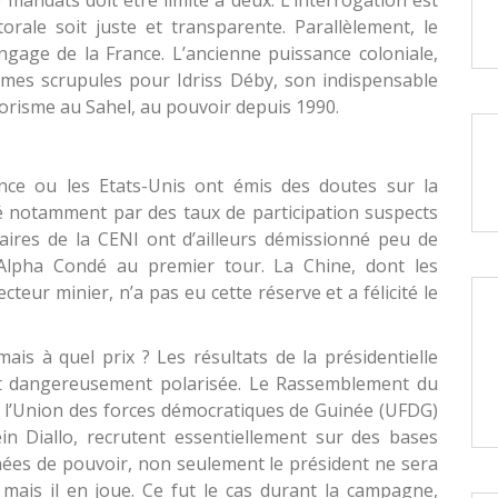
mandats doit être limité à deux. L’interrogation est
torale soit juste et transparente. Parallèlement, le
gage de la France. L’ancienne puissance coloniale,
mes scrupules pour Idriss Déby, son indispensable
rrorisme au Sahel, au pouvoir depuis 1990.
ance ou les Etats-Unis ont émis des doutes sur la
ué notamment par des taux de participation suspects
aires de la CENI ont d’ailleurs démissionné peu de
’Alpha Condé au premier tour. La Chine, dont les
teur minier, n’a pas eu cette réserve et a félicité le
ais à quel prix ? Les résultats de la présidentielle
t dangereusement polarisée. Le Rassemblement du
 l’Union des forces démocratiques de Guinée (UFDG)
in Diallo, recrutent essentiellement sur des bases
ées de pouvoir, non seulement le président ne sera
mais il en joue. Ce fut le cas durant la campagne,