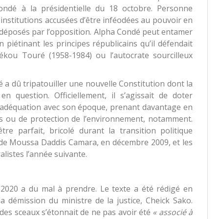
Condé à la présidentielle du 18 octobre. Personne
 institutions accusées d’être inféodées au pouvoir en
s déposés par l’opposition. Alpha Condé peut entamer
 piétinant les principes républicains qu’il défendait
 Sékou Touré (1958-1984) ou l’autocrate sourcilleux
a dû tripatouiller une nouvelle Constitution dont la
en question. Officiellement, il s’agissait de doter
 adéquation avec son époque, prenant davantage en
es ou de protection de l’environnement, notamment.
être parfait, bricolé durant la transition politique
te de Moussa Daddis Camara, en décembre 2009, et les
listes l’année suivante.
n 2020 a du mal à prendre. Le texte a été rédigé en
 démission du ministre de la justice, Cheick Sako.
e des sceaux s’étonnait de ne pas avoir été
«
associé à