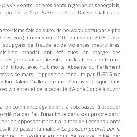
e peule »
entre les présidents nigérian et sénégalais,
ur porter
« leur frère »
Cellou Dalein Diallo à la
a troisième fois de suite, de nouveau battu par Alpha
% des voix). Comme en 2010. Comme en 2015. Cette
e soupçons de fraude et de violences meurtrières.
 troisième mandat ont été tués en marge des
 les jours suivant le vote, par les forces de l’ordre.
urd tribut, avec huit morts. Absente du Parlement
latives de mars, l’opposition conduite par l’UFDG n’a
Cellou Dalein Diallo a promis d’en user. Jusque dans
ces violences et de la capacité d’Alpha Condé à ouvrir
ya, on commence également, à voix basse, à évoquer
ondé n’a pas fait l’unanimité dans son propre parti.
 l’ancien opposant lançait à la face de Lansana Conté
efusait de passer la main.
« Le poisson pourrit par la
 décrire un système en bout de course, miné par