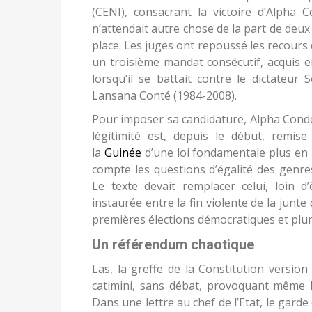
(CENI), consacrant la victoire d’Alpha 
n’attendait autre chose de la part de deux
place. Les juges ont repoussé les recour
un troisième mandat consécutif, acquis en
lorsqu’il se battait contre le dictateur
Lansana Conté (1984-2008).
Pour imposer sa candidature, Alpha Condé 
légitimité est, depuis le début, remise 
la
Guinée
d’une loi fondamentale plus en
compte les questions d’égalité des genr
Le texte devait remplacer celui, loin d’
instaurée entre la fin violente de la jun
premières élections démocratiques et plura
Un référendum chaotique
Las, la greffe de la Constitution versio
catimini, sans débat, provoquant même la
Dans une lettre au chef de l’Etat, le gard