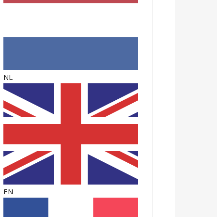
NL
EN