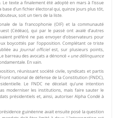
»
. Le texte a finalement été adopté en mars à l’issue
ase d’un fichier électoral qui, quinze jours plus tôt,
outeux, soit un tiers de la liste.
tionale de la francophonie (OIF) et la communauté
uest (Cédéao), qui par le passé ont avalé d’autres
 avaient préféré ne pas envoyer d’observateurs pour
eux boycottés par l’opposition. Complétant ce triste
publiée au
Journal officiel
est, sur plusieurs points,
 Le barreau des avocats a dénoncé
« une délinquance
fondamentale. En vain.
ition, réunissant société civile, syndicats et partis
 Front national de défense de la Constitution (FNDC),
résidentielle. Le FNDC ne décelait qu’une intention
s moderniser les institutions, mais faire sauter le
ats présidentiels et, ainsi, autoriser Alpha Condé à
a présidence guinéenne avait ensuite posé la question