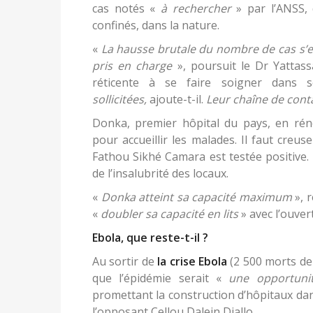
cas notés «
à rechercher
» par l’ANSS,
confinés, dans la nature.
«
La hausse brutale du nombre de cas s’exp
pris en charge
», poursuit le Dr Yattassay
réticente à se faire soigner dans
sollicitées,
ajoute-t-il.
Leur chaîne de conta
Donka, premier hôpital du pays, en rén
pour accueillir les malades. Il faut creus
Fathou Sikhé Camara est testée positive. 
de l’insalubrité des locaux.
«
Donka atteint sa capacité maximum
», 
«
doubler sa capacité en lits
» avec l’ouver
Ebola, que reste-t-il ?
Au sortir de
la crise Ebola
(2 500 morts de 
que l’épidémie serait «
une opportunit
promettant la construction d’hôpitaux dan
l’opposant Cellou Dalein Diallo.