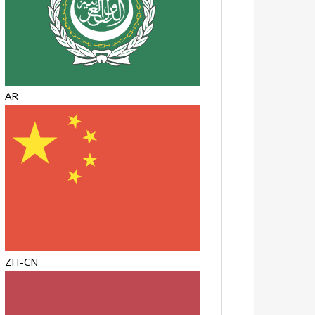
AR
ZH-CN