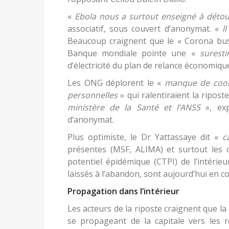
«
Ebola nous a surtout enseigné à détou
associatif, sous couvert d’anonymat. «
ll
Beaucoup craignent que le « Corona busi
Banque mondiale pointe une «
suresti
d’électricité du plan de relance économiqu
Les ONG déplorent le «
manque de coor
personnelles
» qui ralentiraient la ripost
ministère de la Santé et l’ANSS
», exp
d’anonymat.
Plus optimiste, le Dr Yattassaye dit «
c
présentes (MSF, ALIMA) et surtout les c
potentiel épidémique (CTPI) de l’intérie
laissés à l’abandon, sont aujourd’hui en co
Propagation dans l’intérieur
Les acteurs de la riposte craignent que la 
se propageant de la capitale vers les r