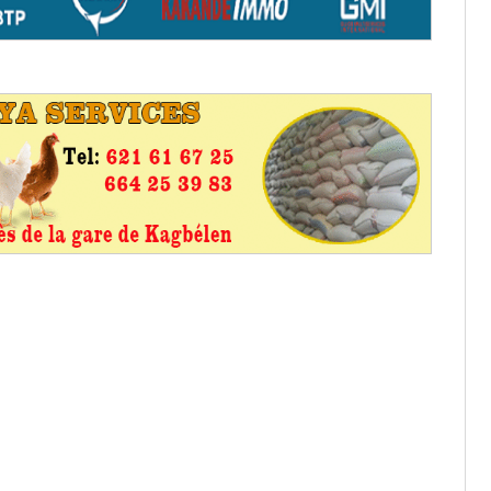
aux provisoires et des
: ce 4 juin à 18h
tats partiels des élections de mai
tats partiels des élections de mai
e d’appel, joignable au 105, ouvert