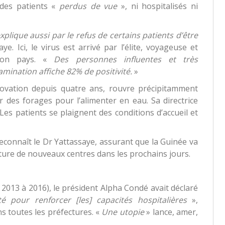
 des patients «
perdus de vue
», ni hospitalisés ni
lique aussi par le refus de certains patients d’être
e. Ici, le virus est arrivé par l’élite, voyageuse et
 son pays. «
Des personnes influentes et très
mination affiche 82% de positivité.
»
ovation depuis quatre ans, rouvre précipitamment
er des forages pour l’alimenter en eau. Sa directrice
Les patients se plaignent des conditions d’accueil et
reconnaît le Dr Yattassaye, assurant que la Guinée va
ture de nouveaux centres dans les prochains jours.
2013 à 2016), le président Alpha Condé avait déclaré
é pour renforcer [les] capacités hospitalières
»,
s toutes les préfectures. «
Une utopie
» lance, amer,