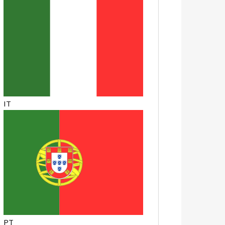
IT
PT