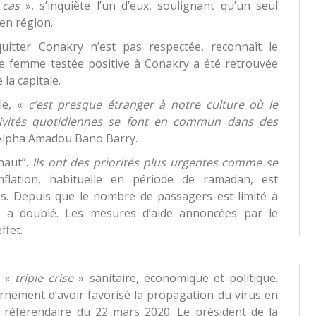
 cas
», s’inquiète l’un d’eux, soulignant qu’un seul
 en région.
quitter Conakry n’est pas respectée, reconnaît le
femme testée positive à Conakry a été retrouvée
la capitale.
le, «
c’est presque étranger à notre culture où le
ctivités quotidiennes se font en commun dans des
 Alpha Amadou Bano Barry.
haut”.
Ils ont des priorités plus urgentes comme se
L’inflation, habituelle en période de ramadan, est
ires. Depuis que le nombre de passagers est limité à
rt a doublé. Les mesures d’aide annoncées par le
ffet.
 «
triple crise
» sanitaire, économique et politique.
rnement d’avoir favorisé la propagation du virus en
et référendaire du 22 mars 2020. Le président de la