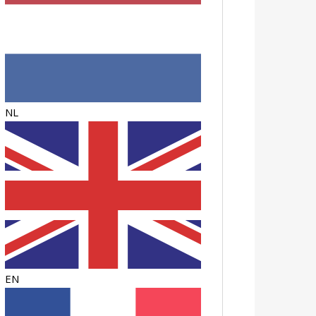
NL
EN