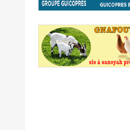
avant le 16 mai 2026 à 16h
Politique
-
Proclamation des résultats glob
statistiques des législatives et communales 
Politique
-
Suite de la publication des résul
ce 03 juin à 14h
Politique
-
Suite de la publication des résul
– mardi 02 juin à 17h
Politique
-
Scrutins : la DGE active un centr
24h/24 et 7j/7