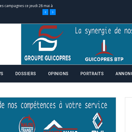
 des campagnes ce jeudi 28 mai à
nce de la fiche de procuration
Commissions Administratives de
tation de serment et à une
WS
DOSSIERS
OPINIONS
PORTRAITS
ANNON
entants aux CACV (centralisation
it des cartes d’électeurs possible
os informations à transmettre