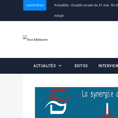
Latest News
Actualités
-
Double scrutin du 31 mai : fin
minuit
Actualités
-
Communiqué relatif à la délivra
Politique
-
Convocation des membres des 
Centralisation des Votes (CACV) à une pres
formation
ACTUALITÉS
EDITOS
INTERVIE
Politique
-
Candidats : désignez vos représ
des votes) avant le 16 mai à 16h
Politique
-
Double scrutin du 31 mai : retra
du 16 au 31 mai 2026
Politique
-
Délégués de bureaux de vote : v