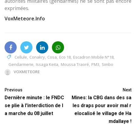
autorités militaires (gendarmes) ne se sont pas encore
exprimées.
VoxMeteore.Info
Cellule
,
Conakry
,
Cosa
,
Eco 18
,
Escadron Mobile N°18
,
Gendarmerie
,
Issaga Keita
,
Moussa Traoré
,
PM3
,
Simbo
VOXMETEORE
Previous
Next
Dernière minute : le FNDC
Mines: la CBG dans des sa
se plie à l'interdiction de l
les draps pour avoir mal r
a marche du 08 juillet
elocalisé le village de Ha
mdallaye !