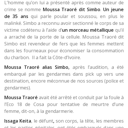
L’homme qu’on lui a présenté après comme auteur de
crime se nomme
Moussa Traoré dit Simbo
.
Un jeune
de 35 ans
qui parle poular et soussou, en plus le
malinké. Simbo a reconnu avoir sectionné le corps de sa
victime codétenu à l’aide d’
un morceau métallique
qu’il
a arraché de la porte de la cellule. Moussa Traoré dit
Simbo est revendeur de fers que les femmes mettent
dans les fourneaux pour économiser la consommation
du charbon. Il a fait la Côte-d’Ivoire.
Moussa Traoré alias Simbo,
après l’audition, a été
embarqué par les gendarmes dans pick up vers une
destination, encore méconnue de nos sources (police et
gendarmes).
Moussa Traoré
avait été arrêté et conduit par la foule à
l’Eco 18 de Cosa pour tentative de meurtre d’une
femme, dit-on, à la gendarmerie.
Issaga Keita
, le défunt
,
son corps, la tête, les membres
et les parties génitales, ont étés embarqués dans une