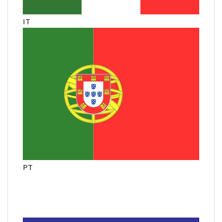
IT
PT