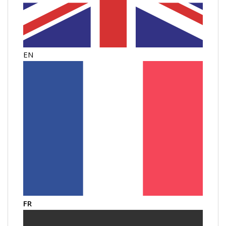
EN
FR