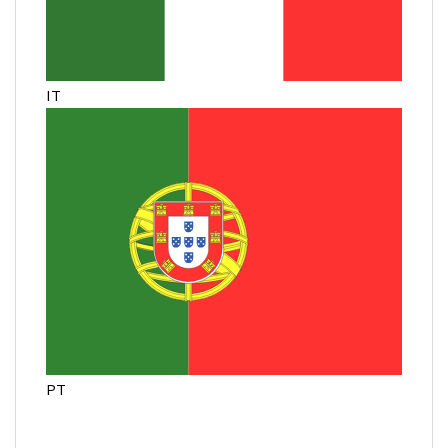
IT
PT