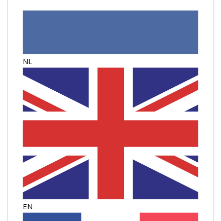
NL
EN