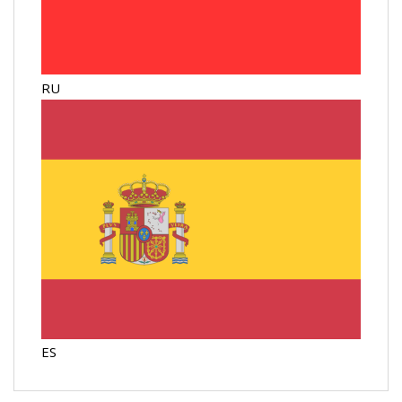
RU
ES